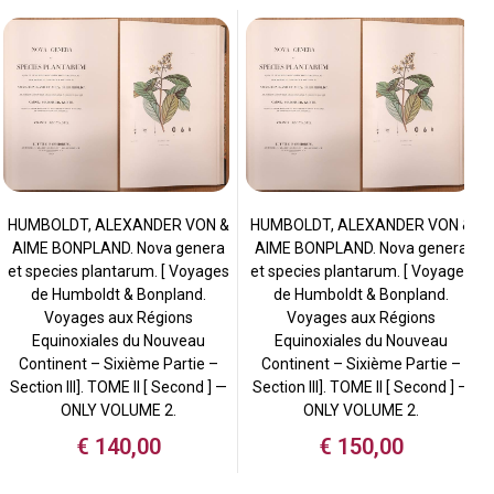
HUMBOLDT, ALEXANDER VON &
HUMBOLDT, ALEXANDER VON &
AIME BONPLAND. Nova genera
AIME BONPLAND. Nova genera
et species plantarum. [ Voyages
et species plantarum. [ Voyages
de Humboldt & Bonpland.
de Humboldt & Bonpland.
Voyages aux Régions
Voyages aux Régions
Equinoxiales du Nouveau
Equinoxiales du Nouveau
Continent – Sixième Partie –
Continent – Sixième Partie –
Section III]. TOME II [ Second ] —
Section III]. TOME II [ Second ] —
ONLY VOLUME 2.
ONLY VOLUME 2.
€
140,00
€
150,00