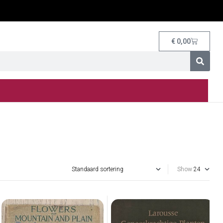
€
0,00
Show