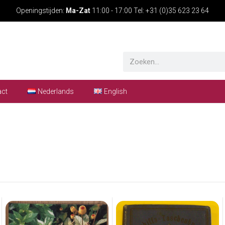
Openingstijden:
Ma-Zat
11:00 - 17:00 Tel: +31 (0)35 623 23 64
act
Nederlands
English