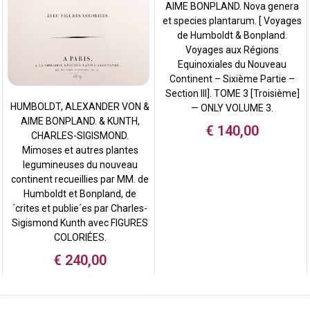
AIME BONPLAND. Nova genera
et species plantarum. [ Voyages
de Humboldt & Bonpland.
Voyages aux Régions
Equinoxiales du Nouveau
Continent – Sixième Partie –
Section III]. TOME 3 [Troisième]
HUMBOLDT, ALEXANDER VON &
— ONLY VOLUME 3.
AIME BONPLAND. & KUNTH,
€
140,00
CHARLES-SIGISMOND.
Mimoses et autres plantes
legumineuses du nouveau
continent recueillies par MM. de
Humboldt et Bonpland, de
´crites et publie´es par Charles-
Sigismond Kunth avec FIGURES
COLORIÉES.
€
240,00