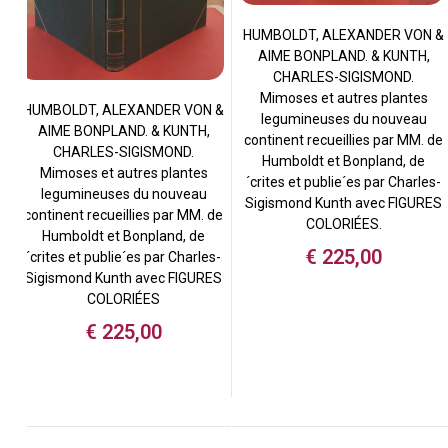
HUMBOLDT, ALEXANDER VON &
AIME BONPLAND. & KUNTH,
CHARLES-SIGISMOND.
Mimoses et autres plantes
HUMBOLDT, ALEXANDER VON &
legumineuses du nouveau
AIME BONPLAND. & KUNTH,
continent recueillies par MM. de
CHARLES-SIGISMOND.
Humboldt et Bonpland, de
Mimoses et autres plantes
´crites et publie´es par Charles-
legumineuses du nouveau
Sigismond Kunth avec FIGURES
continent recueillies par MM. de
COLORIÉES.
Humboldt et Bonpland, de
€
225,00
´crites et publie´es par Charles-
Sigismond Kunth avec FIGURES
COLORIÉES
€
225,00