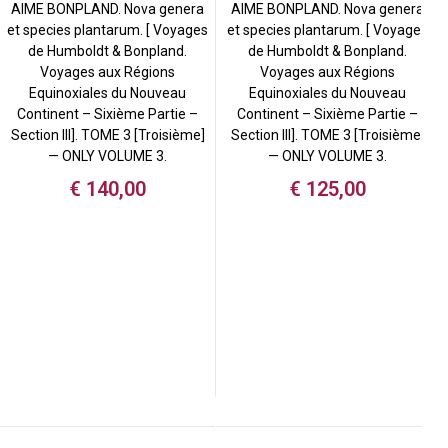
AIME BONPLAND. Nova genera
AIME BONPLAND. Nova genera
et species plantarum. [ Voyages
et species plantarum. [ Voyages
de Humboldt & Bonpland.
de Humboldt & Bonpland.
Voyages aux Régions
Voyages aux Régions
Equinoxiales du Nouveau
Equinoxiales du Nouveau
Continent – Sixième Partie –
Continent – Sixième Partie –
Section III]. TOME 3 [Troisième]
Section III]. TOME 3 [Troisième]
— ONLY VOLUME 3.
— ONLY VOLUME 3.
€
140,00
€
125,00