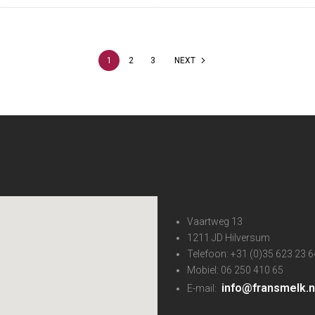
1
2
3
NEXT
Vaartweg 13
1211 JD Hilversum
Telefoon: +31 (0)35 623 23 6
Mobiel: 06 250 410 65
info@fransmelk.n
E-mail: