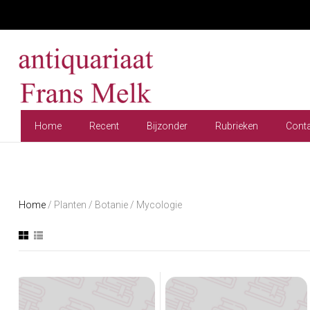
Home
Recent
Bijzonder
Rubrieken
Cont
Home
/ Planten / Botanie / Mycologie