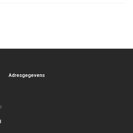
Adresgegevens
4
l