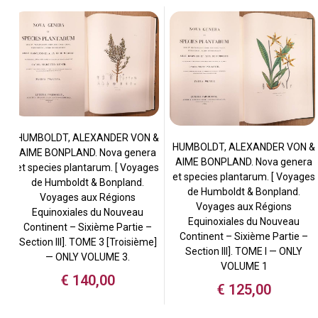
HUMBOLDT, ALEXANDER VON &
HUMBOLDT, ALEXANDER VON &
AIME BONPLAND. Nova genera
AIME BONPLAND. Nova genera
et species plantarum. [ Voyages
et species plantarum. [ Voyages
de Humboldt & Bonpland.
de Humboldt & Bonpland.
Voyages aux Régions
Voyages aux Régions
Equinoxiales du Nouveau
Equinoxiales du Nouveau
Continent – Sixième Partie –
Continent – Sixième Partie –
Section III]. TOME 3 [Troisième]
Section III]. TOME I — ONLY
— ONLY VOLUME 3.
VOLUME 1
€
140,00
€
125,00