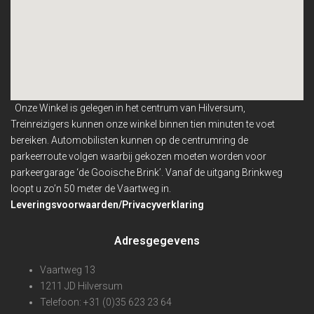
Onze Winkel is gelegen in het centrum van Hilversum,
Treinreizigers kunnen onze winkel binnen
tien minuten te voet
bereiken. Automobilisten kunnen op de centrumring de
parkeerroute volgen waarbij gekozen moeten worden voor
parkeergarage ‘de Gooische Brink’. Vanaf de uitgang Brinkweg
loopt u zo’n 50 meter de Vaartweg in.
Leveringsvoorwaarden/Privacyverklaring
Adresgegevens
Vaartweg 13
1211 JD Hilversum
Telefoon: +31 (0)35 623 23 64