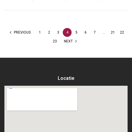
PREVIOUS
1
2
3
4
5
6
7
…
21
22
23
NEXT
Locatie