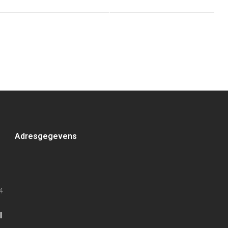
Adresgegevens
4
l