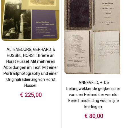
ALTENBOURG, GERHARD. &
HUSSEL, HORST: Briefe an
Horst Hussel. Mit mehreren
Abbildungen im Text. Mit einer
Portraitphotography und einer
Originalradierung von Horst
ANNEVELD, H. De
Hussel.
belangwekkende gelijkenissen
€
225,00
van den Heiland der wereld.
Eene handleiding voor mijne
leerlingen.
€
80,00