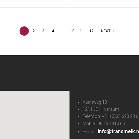
1
2
3
4
…
10
11
12
NEXT
Vaartweg 13
1211 JD Hilversum
Telefoon: +31 (0)35 623 23 6
Mobiel: 06 250 410 65
info@fransmelk.n
E-mail: