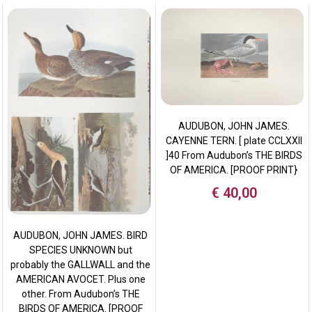
AUDUBON, JOHN JAMES.
CAYENNE TERN. [ plate CCLXXII
]40 From Audubon’s THE BIRDS
OF AMERICA. [PROOF PRINT}
€
40,00
AUDUBON, JOHN JAMES. BIRD
SPECIES UNKNOWN but
probably the GALLWALL and the
AMERICAN AVOCET. Plus one
other. From Audubon’s THE
BIRDS OF AMERICA. [PROOF