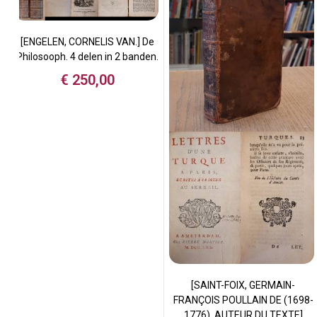
[ENGELEN, CORNELIS VAN.] De
Philosooph. 4 delen in 2 banden.
€
250,00
[SAINT-FOIX, GERMAIN-
FRANÇOIS POULLAIN DE (1698-
1776). AUTEUR DU TEXTE]