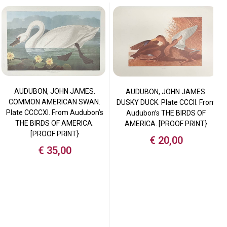
AUDUBON, JOHN JAMES.
AUDUBON, JOHN JAMES.
COMMON AMERICAN SWAN.
DUSKY DUCK. Plate CCCII. From
Plate CCCCXI. From Audubon’s
Audubon’s THE BIRDS OF
THE BIRDS OF AMERICA.
AMERICA. [PROOF PRINT}
[PROOF PRINT}
€
20,00
€
35,00