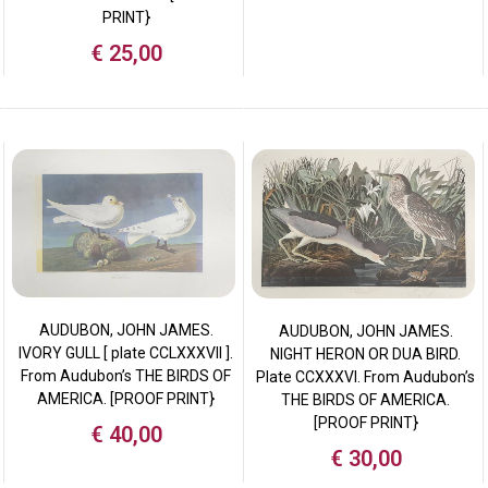
PRINT}
€
25,00
AUDUBON, JOHN JAMES.
AUDUBON, JOHN JAMES.
IVORY GULL [ plate CCLXXXVII ].
NIGHT HERON OR DUA BIRD.
From Audubon’s THE BIRDS OF
Plate CCXXXVI. From Audubon’s
AMERICA. [PROOF PRINT}
THE BIRDS OF AMERICA.
[PROOF PRINT}
€
40,00
€
30,00