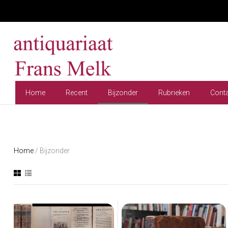
Home
Recent
Bijzonder
Rubrieken
Cont
Home
/ Bijzonder