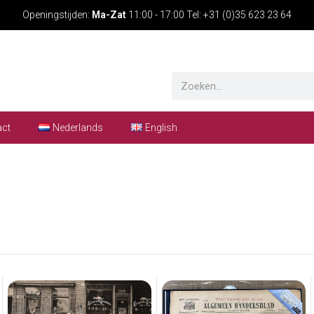
Openingstijden:
Ma-Zat
11:00 - 17:00 Tel: +31 (0)35 623 23 64
act
Nederlands
English