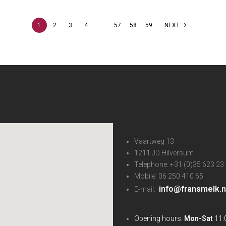
1
2
3
4
…
57
58
59
NEXT
Vaartweg 13
1211 JD Hilversum
Telephone: +31 (0)35 623 23
Mobile: 06 250 410 65
info@fransmelk.n
E-mail:
Opening hours:
Mon-Sat
11:0