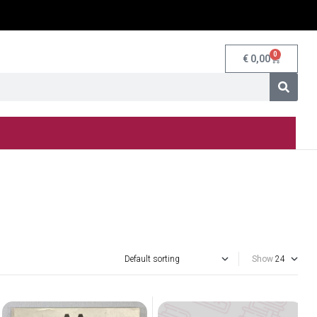
0
€
0,00
Show