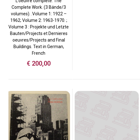
L’oeuvre complète. The
Complete Work. (3 Bände/3
volumes). .Volume 1: 1922 –
1962; Volume 2: 1963-1970. ;
Volume 3 : Projekte und Letzte
Bauten/Projects et Dernieres
oeuvres/Projects and Final
Buildings. Text in German,
French
€
200,00