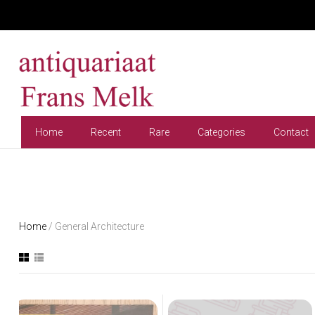
Home
Recent
Rare
Categories
Contact
Home
/ General Architecture