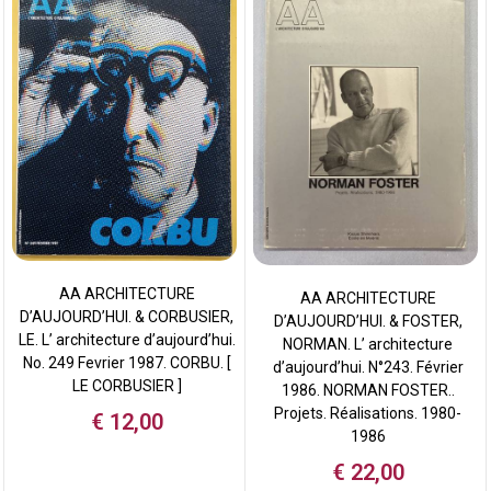
AA ARCHITECTURE
AA ARCHITECTURE
D’AUJOURD’HUI. & CORBUSIER,
D’AUJOURD’HUI. & FOSTER,
LE. L’ architecture d’aujourd’hui.
NORMAN. L’ architecture
No. 249 Fevrier 1987. CORBU. [
d’aujourd’hui. N°243. Février
LE CORBUSIER ]
1986. NORMAN FOSTER..
Projets. Réalisations. 1980-
€
12,00
1986
€
22,00