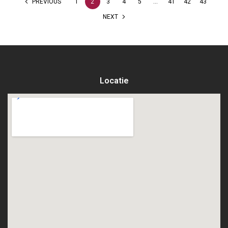
PREVIOUS
1
2
3
4
5
…
41
42
43
NEXT
Locatie