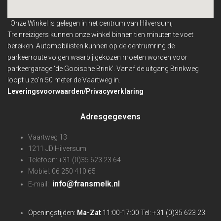
Onze Winkel is gelegen in het centrum van Hilversum,
Treinreizigers kunnen onze winkel binnen
tien minuten te voet
bereiken. Automobilisten kunnen op de centrumring de
parkeerroute volgen waarbij gekozen moeten worden voor
parkeergarage ‘de Gooische Brink’. Vanaf de uitgang Brinkweg
loopt u zo’n 50 meter de Vaartweg in.
Leveringsvoorwaarden/Privacyverklaring
Adresgegevens
Vaartweg 13
1211 JD Hilversum
Telefoon: +31 (0)35 623 23 64
Mobiel: 06 250 410 65
info@fransmelk.nl
E-mail:
Openingstijden:
Ma-Zat
11:00-17:00 Tel: +31 (0)35 623 23