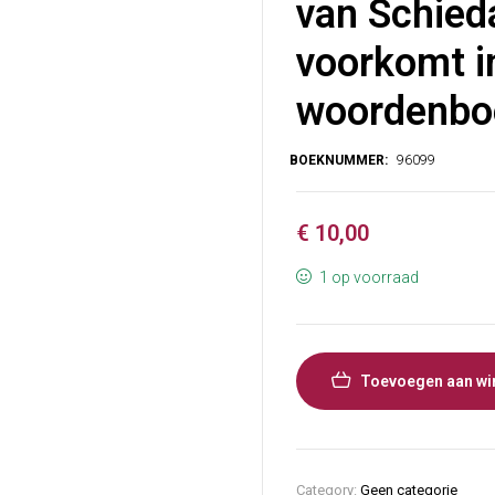
van Schied
voorkomt i
woordenboe
€
10,00
1 op voorraad
Toevoegen aan wi
Category:
Geen categorie