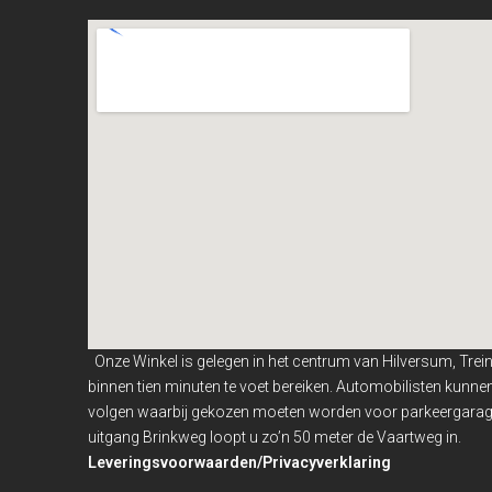
Onze Winkel is gelegen in het centrum van Hilversum, Trei
binnen
tien minuten te voet bereiken. Automobilisten kunn
volgen waarbij gekozen moeten worden voor parkeergarage
uitgang Brinkweg loopt u zo’n 50 meter de Vaartweg in.
Leveringsvoorwaarden/Privacyverklaring