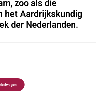
am, zoo als die
€
35,00
n het Aardrijkskundig
k der Nederlanden.
nkelwagen