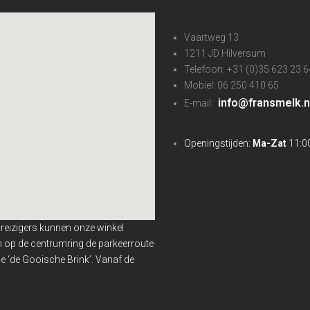
Vaartweg 13
1211 JD Hilversum
Telefoon: +31 (0)35 623 23 6
Mobiel: 06 250 410 65
info@fransmelk.n
E-mail:
Openingstijden:
Ma-Zat
11:00
nreizigers kunnen onze winkel
en op de centrumring de parkeerroute
 ‘de Gooische Brink’. Vanaf de