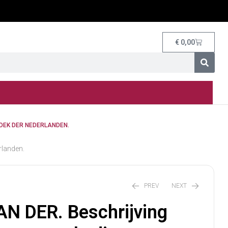
€
0,00
BOEK DER NEDERLANDEN.
rlanden.
PREV
NEXT
VAN DER. Beschrijving
€
10,00