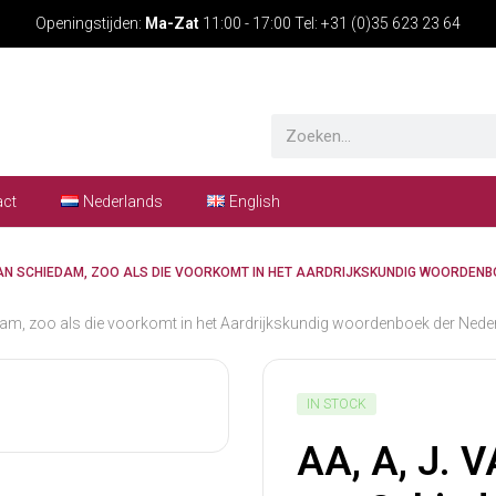
Openingstijden:
Ma-Zat
11:00 - 17:00 Tel: +31 (0)35 623 23 64
act
Nederlands
English
G VAN SCHIEDAM, ZOO ALS DIE VOORKOMT IN HET AARDRIJKSKUNDIG WOORDEN
edam, zoo als die voorkomt in het Aardrijkskundig woordenboek der Nede
IN STOCK
AA, A, J. 