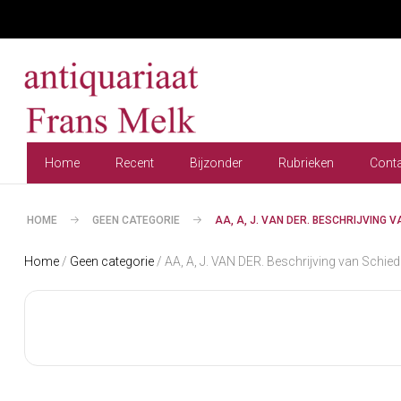
Home
Recent
Bijzonder
Rubrieken
Cont
HOME
GEEN CATEGORIE
AA, A, J. VAN DER. BESCHRIJVIN
Home
/
Geen categorie
/ AA, A, J. VAN DER. Beschrijving van Schi