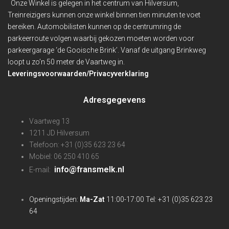
Onze Winkel is gelegen in het centrum van Hilversum,
Treinreizigers kunnen onze winkel binnen
tien minuten te voet
bereiken. Automobilisten kunnen op de centrumring de
parkeerroute volgen waarbij gekozen moeten worden voor
parkeergarage ‘de Gooische Brink’. Vanaf de uitgang Brinkweg
loopt u zo’n 50 meter de Vaartweg in.
Leveringsvoorwaarden/Privacyverklaring
Adresgegevens
Vaartweg 13
1211 JD Hilversum
Telefoon: +31 (0)35 623 23 64
Mobiel: 06 250 410 65
info@fransmelk.nl
E-mail:
Openingstijden:
Ma-Zat
11:00-17:00 Tel: +31 (0)35 623 23
64