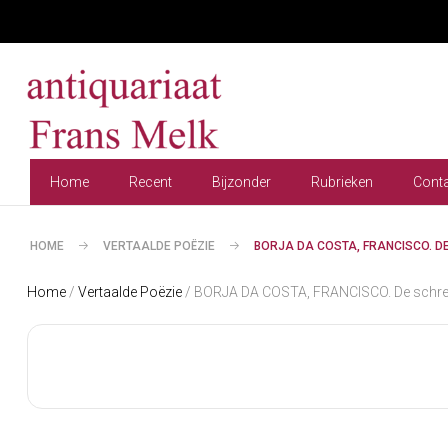
Home
Recent
Bijzonder
Rubrieken
Cont
HOME
VERTAALDE POËZIE
BORJA DA COSTA, FRANCISCO. D
Home
/
Vertaalde Poëzie
/ BORJA DA COSTA, FRANCISCO. De schreeu