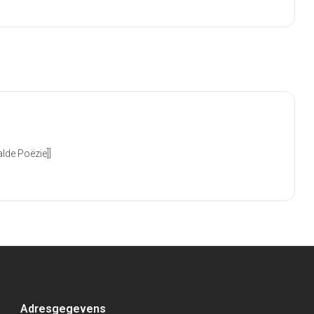
alde Poëzie]]
€
13,00
Adresgegevens