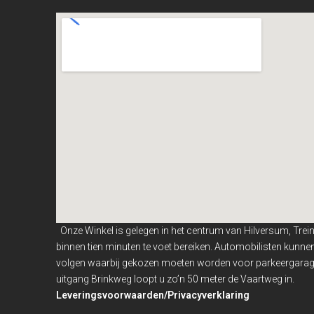
Onze Winkel is gelegen in het centrum van Hilversum, Trei
binnen
tien minuten te voet bereiken. Automobilisten kunn
volgen waarbij gekozen moeten worden voor parkeergarage
uitgang Brinkweg loopt u zo’n 50 meter de Vaartweg in.
Leveringsvoorwaarden/Privacyverklaring