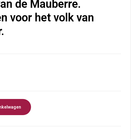
an de Mauberre.
€
5,00
en voor het volk van
.
nkelwagen