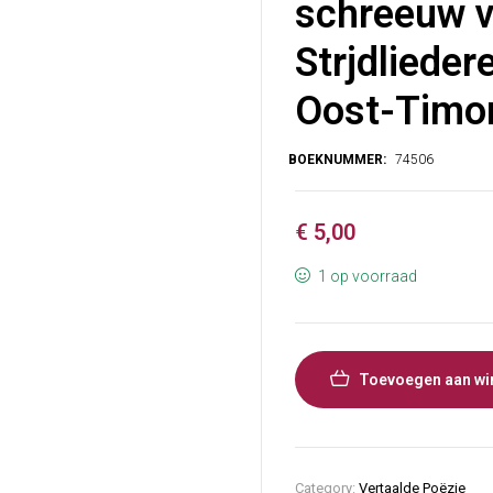
schreeuw v
Strjdlieder
Oost-Timor
€
5,00
1 op voorraad
Toevoegen aan wi
Category:
Vertaalde Poëzie