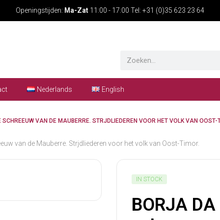
Openingstijden:
Ma-Zat
11:00 - 17:00 Tel: +31 (0)35 623 23 64
act
Nederlands
English
E SCHREEUW VAN DE MAUBERRE. STRJDLIEDEREN VOOR HET VOLK VAN OOST-
w van de Mauberre. Strjdliederen voor het volk van Oost-Timor.
IN STOCK
BORJA DA 