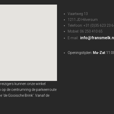
Vaartweg 13
1211 JD Hilversum
Telefoon: +31 (0)35 623 23 6
Mobiel: 06 250 410 65
info@fransmelk.n
E-mail:
Openingstijden:
Ma-Zat
11:00
nreizigers kunnen onze winkel
en op de centrumring de parkeerroute
 ‘de Gooische Brink’. Vanaf de