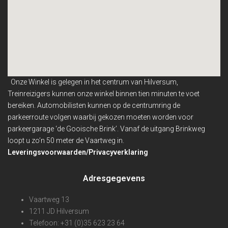
Onze Winkel is gelegen in het centrum van Hilversum,
Treinreizigers kunnen onze winkel binnen
tien minuten te voet
bereiken. Automobilisten kunnen op de centrumring de
parkeerroute volgen waarbij gekozen moeten worden voor
parkeergarage ‘de Gooische Brink’. Vanaf de uitgang Brinkweg
loopt u zo’n 50 meter de Vaartweg in.
Leveringsvoorwaarden/Privacyverklaring
Adresgegevens
Vaartweg 13
1211 JD Hilversum
Telefoon: +31 (0)35 623 23 64