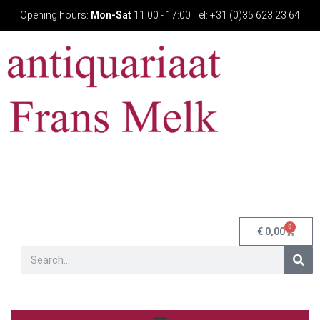
Opening hours:
Mon-Sat
11:00 - 17:00 Tel: +31 (0)35 623 23 64
0
€
0,00