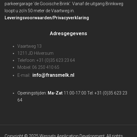
parkeergarage ‘de Gooische Brink’. Vanaf de uitgang Brinkweg
loopt u zo’n 50 meter de Vaartweg in.
Leveringsvoorwaarden/Privacyverklaring
Adresgegevens
Vaartweg 13
1211 JD Hilversum
Telefoon: +31 (0)35 623 23 64
Mobiel: 06 250 410 65
info@fransmelk.nl
E-mail:
Openingstijden:
Ma-Zat
11:00-17:00 Tel: +31 (0)35 623 23
64
Copyright © 2025 Wessels Application Development. All rights