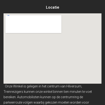
Locatie
Onze Winkel is gelegen in het centrum van Hilversum,
Treinreizigers kunnen onze winkel binnen
tien minuten te voet
bereiken. Automobilisten kunnen op de centrumring de
parkeerroute volgen waarbij gekozen moeten worden voor