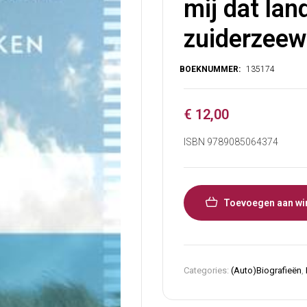
mij dat lan
zuiderzeew
€
12,00
ISBN 9789085064374
Toevoegen aan wi
Categories:
(Auto)Biografieën
,