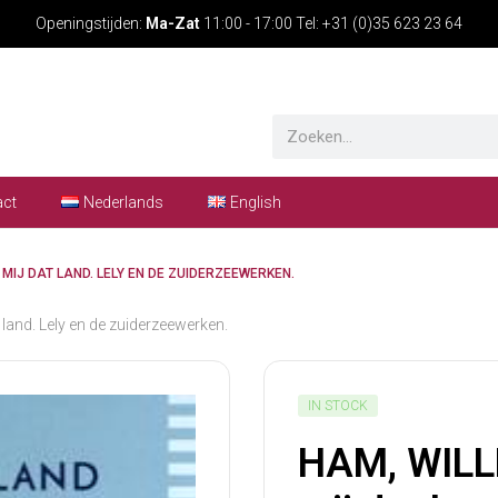
Openingstijden:
Ma-Zat
11:00 - 17:00 Tel: +31 (0)35 623 23 64
act
Nederlands
English
MIJ DAT LAND. LELY EN DE ZUIDERZEEWERKEN.
and. Lely en de zuiderzeewerken.
IN STOCK
HAM, WILL