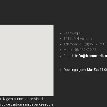
Vaartweg 13
1211 JD Hilversum
Telefoon: +31 (0)35 623 23 6
Mobiel: 06 250 410 65
info@fransmelk.n
E-mail:
Openingstijden:
Ma-Zat
11:00
nreizigers kunnen onze winkel
en op de centrumring de parkeerroute