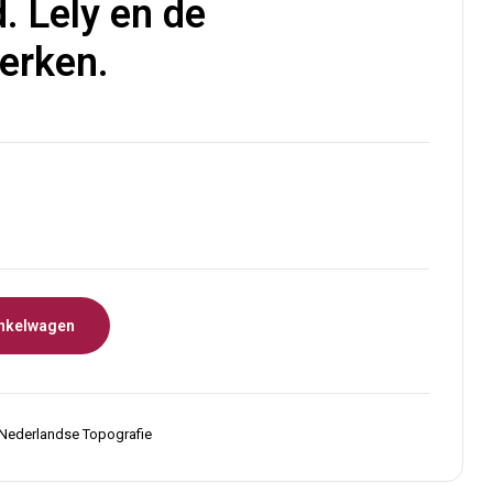
d. Lely en de
€
12,00
erken.
nkelwagen
Nederlandse Topografie