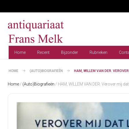
Home
Recent
Bijzonder
Rubrieken
Cont
HOME
(AUTO)BIOGRAFIEËN
HAM, WILLEM VAN DER. VEROVER 
Home
/
(Auto)Biografieën
/ HAM, WILLEM VAN DER. Verover mij dat l