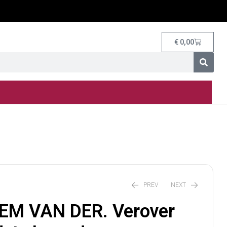
€
0,00
PREV
NEXT
EM VAN DER. Verover
€
20,00