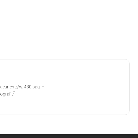
leur en z/w. 430 pag. –
grafie]]