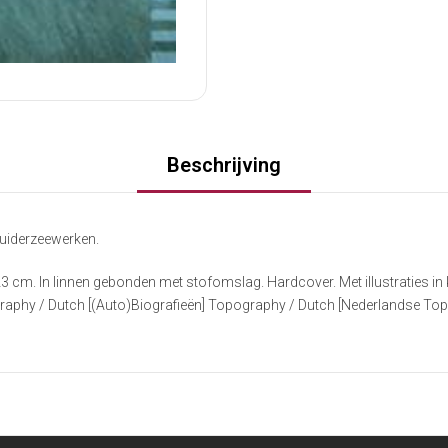
Beschrijving
 zuiderzeewerken.
cm. In linnen gebonden met stofomslag. Hardcover. Met illustraties in k
hy / Dutch [(Auto)Biografieën] Topography / Dutch [Nederlandse Topo