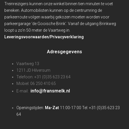
Treinreizigers kunnen onze winkel binnen
tien minuten te voet
bereiken. Automobilisten kunnen op de centrumring de
parkeerroute volgen waarbij gekozen moeten worden voor
parkeergarage ‘de Gooische Brink’. Vanaf de uitgang Brinkweg
loopt u zo’n 50 meter de Vaartweg in.
Leveringsvoorwaarden/Privacyverklaring
Adresgegevens
Vaartweg 13
1211 JD Hilversum
Telefoon: +31 (0)35 623 23 64
Mobiel: 06 250 410 65
info@fransmelk.nl
E-mail:
Openingstijden:
Ma-Zat
11:00-17:00 Tel: +31 (0)35 623 23
64