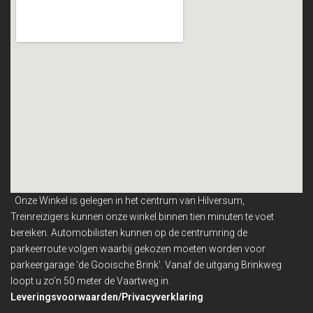
Onze Winkel is gelegen in het centrum van Hilversum,
Treinreizigers kunnen onze winkel binnen
tien minuten te voet
bereiken. Automobilisten kunnen op de centrumring de
parkeerroute volgen waarbij gekozen moeten worden voor
parkeergarage ‘de Gooische Brink’. Vanaf de uitgang Brinkweg
loopt u zo’n 50 meter de Vaartweg in.
Leveringsvoorwaarden/Privacyverklaring