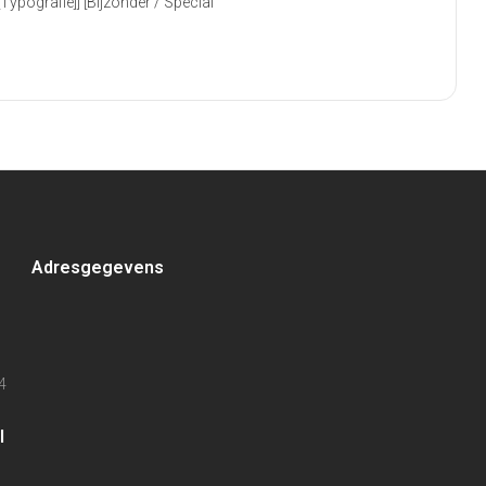
ografie]] [Bijzonder / Special
Adresgegevens
4
l