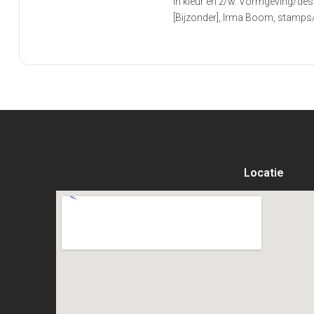
in kleur en z/w. Vormgeving/de
[Bijzonder], Irma Boom, stamps
Locatie