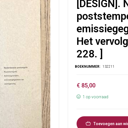
[DESIGN]. 
poststempe
emissiegeg
Het vervolg
228. ]
€
85,00
1 op voorraad
Toevoegen aan wi