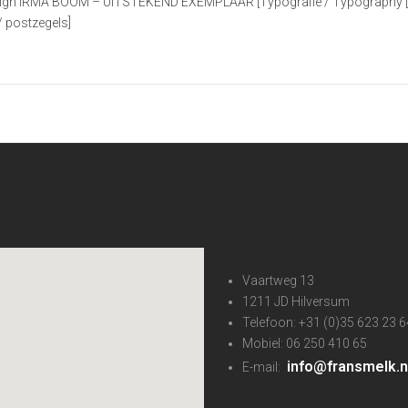
sign IRMA BOOM – UITSTEKEND EXEMPLAAR [Typografie / Typography [Typ
/ postzegels]
Vaartweg 13
1211 JD Hilversum
Telefoon: +31 (0)35 623 23 6
Mobiel: 06 250 410 65
info@fransmelk.n
E-mail: