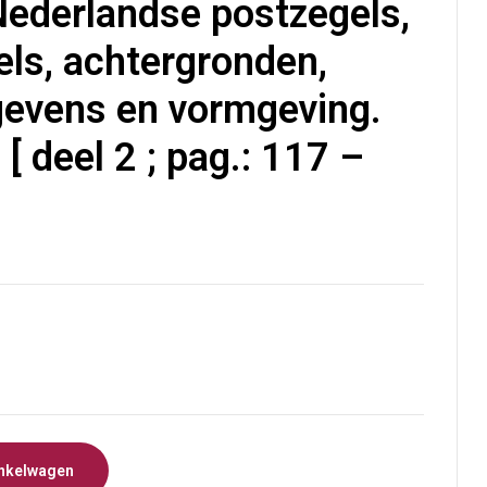
Nederlandse postzegels,
€
6,00
ls, achtergronden,
evens en vormgeving.
 [ deel 2 ; pag.: 117 –
nkelwagen