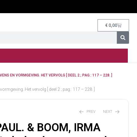
€
0,00
S EN VORMGEVING. HET VERVOLG [ DEEL 2 ; PAG.: 117 – 228. ]
geving. Het vervolg [ deel 2 ; pag.: 117 – 228. ]
PREV
NEXT
PAUL. & BOOM, IRMA
€
180,00