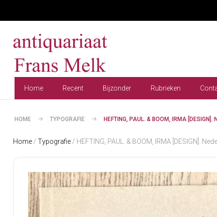
Home
Recent
Bijzonder
Rubrieken
Cont
HOME
TYPOGRAFIE
HEFTING, PAUL. & BOOM, IRMA [DESIGN]
Home
/
Typografie
/ HEFTING, PAUL. & BOOM, IRMA [DESIGN]. Nederla