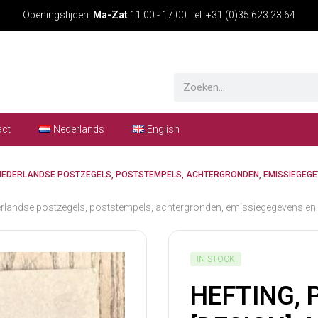
Openingstijden:
Ma-Zat
11:00 - 17:00 Tel: +31 (0)35 623 23 64
act
Nederlands
English
. NEDERLANDSE POSTZEGELS, POSTSTEMPELS, ACHTERGRONDEN, EMISSIEGEGEVEN
ndse postzegels, poststempels, achtergronden, emissiegegevens en vorm
IN STOCK
HEFTING, 