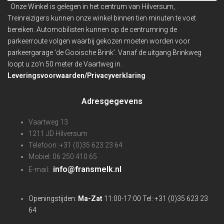
Onze Winkel is gelegen in het centrum van Hilversum,
Treinreizigers kunnen onze winkel binnen
tien minuten te voet
bereiken. Automobilisten kunnen op de centrumring de
parkeerroute volgen waarbij gekozen moeten worden voor
parkeergarage ‘de Gooische Brink’. Vanaf de uitgang Brinkweg
loopt u zo’n 50 meter de Vaartweg in.
Leveringsvoorwaarden/Privacyverklaring
Adresgegevens
Vaartweg 13
1211 JD Hilversum
Telefoon: +31 (0)35 623 23 64
Mobiel: 06 250 410 65
info@fransmelk.nl
E-mail:
Openingstijden:
Ma-Zat
11:00-17:00 Tel: +31 (0)35 623 23
64