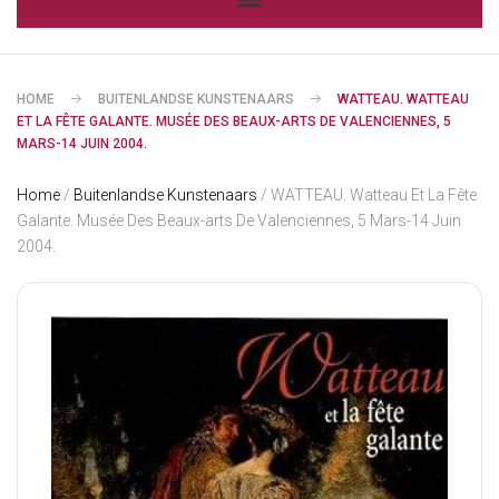
HOME
BUITENLANDSE KUNSTENAARS
WATTEAU. WATTEAU
ET LA FÊTE GALANTE. MUSÉE DES BEAUX-ARTS DE VALENCIENNES, 5
MARS-14 JUIN 2004.
Home
/
Buitenlandse Kunstenaars
/ WATTEAU. Watteau Et La Fête
Galante. Musée Des Beaux-arts De Valenciennes, 5 Mars-14 Juin
2004.