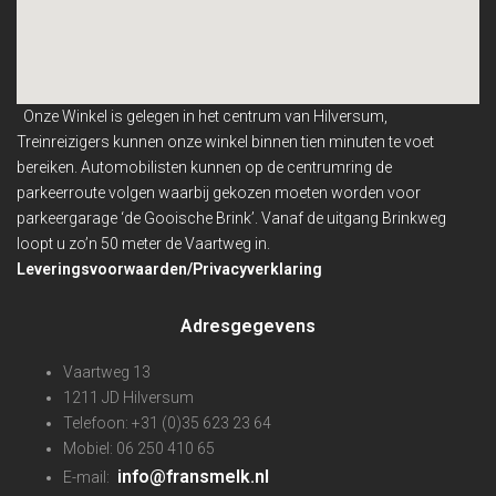
Onze Winkel is gelegen in het centrum van Hilversum,
Treinreizigers kunnen onze winkel binnen
tien minuten te voet
bereiken. Automobilisten kunnen op de centrumring de
parkeerroute volgen waarbij gekozen moeten worden voor
parkeergarage ‘de Gooische Brink’. Vanaf de uitgang Brinkweg
loopt u zo’n 50 meter de Vaartweg in.
Leveringsvoorwaarden/Privacyverklaring
Adresgegevens
Vaartweg 13
1211 JD Hilversum
Telefoon: +31 (0)35 623 23 64
Mobiel: 06 250 410 65
info@fransmelk.nl
E-mail: