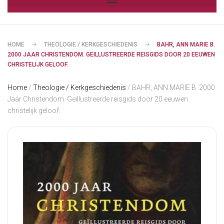
HOME
THEOLOGIE / KERKGESCHIEDENIS
BAHR, ANN MARIE B.
2000 JAAR CHRISTENDOM. GEILLUSTREERDE REISGIDS DOOR 20 EEUWEN
CHRISTELIJK GELOOF.
Home
/
Theologie / Kerkgeschiedenis
/ BAHR, ANN MARIE B. 2000
Jaar Christendom. Geillustreerde reisgids door 20 eeuwen
christelijk geloof.