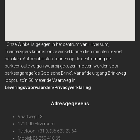
Onze Winkel is gelegen in het centrum van Hilversum,
Treinreizigers kunnen onze winkel binnen
tien minuten te voet
bereiken. Automobilisten kunnen op de centrumring de
parkeerroute volgen waarbij gekozen moeten worden voor
parkeergarage ‘de Gooische Brink’. Vanaf de uitgang Brinkweg
loopt u zo’n 50 meter de Vaartweg in.
Leveringsvoorwaarden/Privacyverklaring
Adresgegevens
Vaartweg 13
1211 JD Hilversum
Telefoon: +31 (0)35 623 23 64
Mobiel: 06 250 410 65