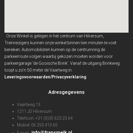
Onze Winkel is gelegen in het centrum van Hilversum,
Treinreizigers kunnen onze winkel binnen
tien minuten te voet
bereiken. Automobilisten kunnen op de centrumring de
parkeerroute volgen waarbij gekozen moeten worden voor
parkeergarage ‘de Gooische Brink’. Vanaf de uitgang Brinkweg
loopt u zo’n 50 meter de Vaartweg in.
Leveringsvoorwaarden/Privacyverklaring
Adresgegevens
Vaartweg 13
1211 JD Hilversum
Telefoon: +31 (0)35 623 23 64
Mobiel: 06 250 410 65
info@fransmelk.nl
E-mail: