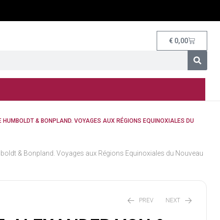
€
0,00
E HUMBOLDT & BONPLAND. VOYAGES AUX RÉGIONS EQUINOXIALES DU
oldt & Bonpland. Voyages aux Régions Equinoxiales du Nouveau
PREV
NEXT