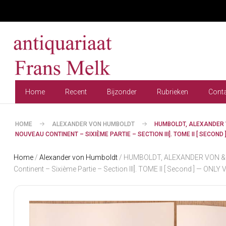
Home
Recent
Bijzonder
Rubrieken
Cont
HOME
ALEXANDER VON HUMBOLDT
HUMBOLDT, ALEXANDER 
NOUVEAU CONTINENT – SIXIÈME PARTIE – SECTION III]. TOME II [ SECOND 
Home
/
Alexander von Humboldt
/ HUMBOLDT, ALEXANDER VON & AI
Continent – Sixième Partie – Section III]. TOME II [ Second ] — ONLY