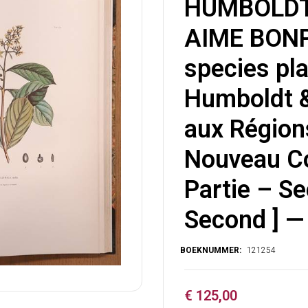
HUMBOLDT
AIME BONP
species pl
Humboldt 
aux Région
Nouveau Co
Partie – Sec
Second ] 
€
125,00