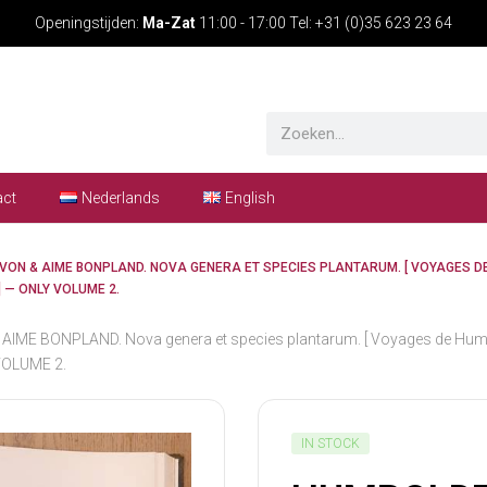
Openingstijden:
Ma-Zat
11:00 - 17:00 Tel: +31 (0)35 623 23 64
act
Nederlands
English
VON & AIME BONPLAND. NOVA GENERA ET SPECIES PLANTARUM. [ VOYAGES D
] — ONLY VOLUME 2.
ME BONPLAND. Nova genera et species plantarum. [ Voyages de Humb
 VOLUME 2.
IN STOCK