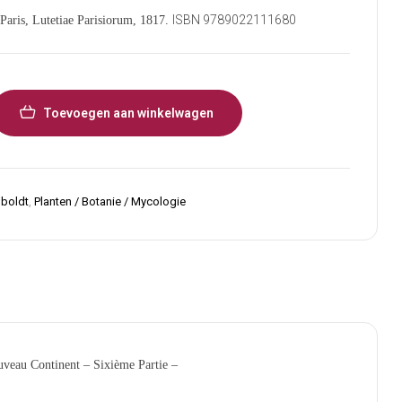
ISBN 9789022111680
 Paris, Lutetiae Parisiorum, 1817.
Toevoegen aan winkelwagen
boldt
,
Planten / Botanie / Mycologie
veau Continent – Sixième Partie –