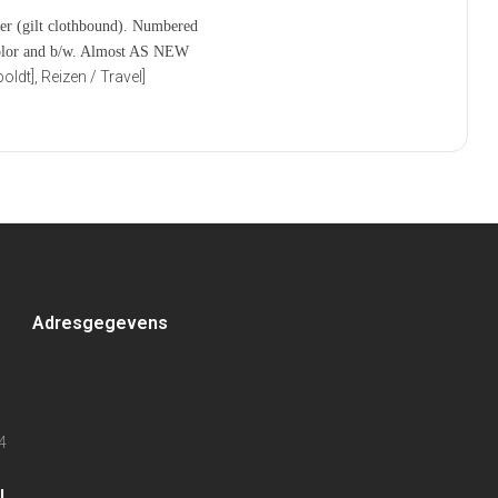
r (gilt clothbound). Numbered
 color and b/w. Almost AS NEW
ldt], Reizen / Travel]
Adresgegevens
4
l