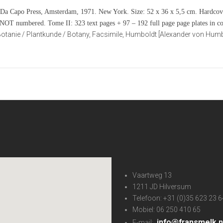
a Capo Press, Amsterdam, 1971. New York. Size: 52 x 36 x 5,5 cm. Hardcove
is NOT numbered. Tome II: 323 text pages + 97 – 192 full page page plates in
, Botanie / Plantkunde / Botany, Facsimile, Humboldt [Alexander von Humbo
Vaartweg 13
1211 JD Hilversum
Telefoon: +31 (0)35 623 23 6
Mobiel: 06 250 410 65
info@fransmelk.n
E-mail: