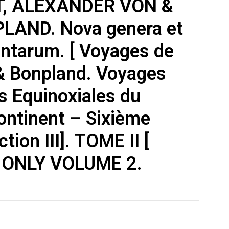
, ALEXANDER VON &
€
22,00
LAND. Nova genera et
€
25,00
antarum. [ Voyages de
& Bonpland. Voyages
s Equinoxiales du
ntinent – Sixième
tion III]. TOME II [
— ONLY VOLUME 2.