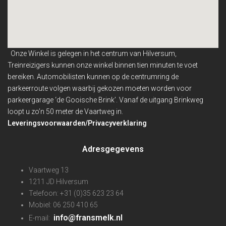
Onze Winkel is gelegen in het centrum van Hilversum,
Treinreizigers kunnen onze winkel binnen
tien minuten te voet
bereiken. Automobilisten kunnen op de centrumring de
parkeerroute volgen waarbij gekozen moeten worden voor
parkeergarage ‘de Gooische Brink’. Vanaf de uitgang Brinkweg
loopt u zo’n 50 meter de Vaartweg in.
Leveringsvoorwaarden/Privacyverklaring
Adresgegevens
Vaartweg 13
1211 JD Hilversum
Telefoon: +31 (0)35 623 23 64
Mobiel: 06 250 410 65
info@fransmelk.nl
E-mail: