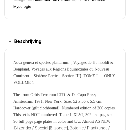
Mycologie
Beschrijving
Nova genera et species plantarum. [ Voyages de Humboldt &
Bonpland. Voyages aux Régions Equinoxiales du Nouveau
Continent – Sixième Partie – Section III]. TOME I — ONLY
VOLUME 1
Theatrum Orbis Terrarum LTD. & Da Capo Press,
Amsterdam, 1971. New York. Size: 52 x 36 x 5,5 cm.
Hardcover (gilt clothbound). Numbered edition of 200 copies.
This set is NOT numbered. Tome I: XLVI, 302 text pages +
96 full page page plates in color and b/w. Almost AS NEW
[Bijzonder / Special [Bijzonder], Botanie / Plantkunde /