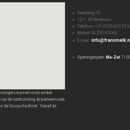
Vaartweg 13
1211 JD Hilversum
Telefoon: +31 (0)35 623 23 6
Mobiel: 06 250 410 65
info@fransmelk.n
E-mail:
Openingstijden:
Ma-Zat
11:00
nreizigers kunnen onze winkel
en op de centrumring de parkeerroute
 ‘de Gooische Brink’. Vanaf de