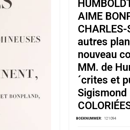
HUMBOLDT
AIME BONP
CHARLES-S
autres pla
nouveau con
MM. de Hum
´crites et 
Sigismond
COLORIÉES