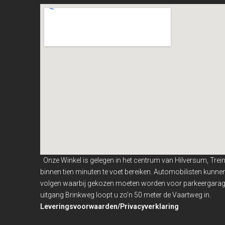
Onze Winkel is gelegen in het centrum van Hilversum, Trei
binnen
tien minuten te voet bereiken. Automobilisten kunn
volgen waarbij gekozen moeten worden voor parkeergarage
uitgang Brinkweg loopt u zo’n 50 meter de Vaartweg in.
Leveringsvoorwaarden/Privacyverklaring