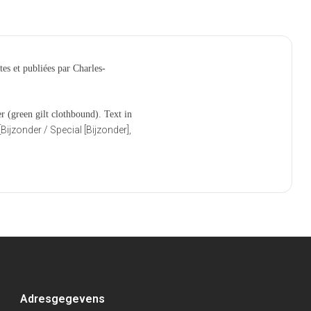
s et publiées par Charles-
(green gilt clothbound). Text in
[Bijzonder / Special [Bijzonder],
Adresgegevens