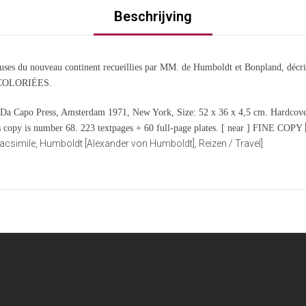
Beschrijving
ses du nouveau continent recueillies par MM. de Humboldt et Bonpland, décrite
 COLORIÉES.
 Capo Press, Amsterdam 1971, New York, Size: 52 x 36 x 4,5 cm. Hardcover 
s copy is number 68. 223 textpages + 60 full-page plates. [ near ] FINE COPY
Facsimile, Humboldt [Alexander von Humboldt], Reizen / Travel]