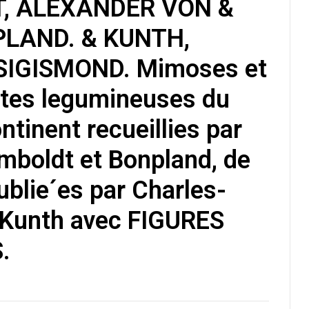
, ALEXANDER VON &
€
22,00
LAND. & KUNTH,
€
25,00
IGISMOND. Mimoses et
ntes legumineuses du
tinent recueillies par
boldt et Bonpland, de
publie´es par Charles-
 Kunth avec FIGURES
.