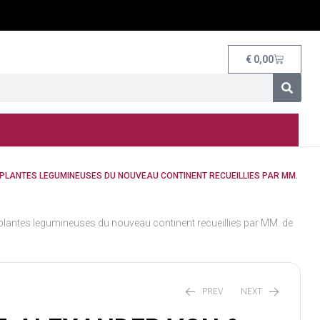
€
0,00
 PLANTES LEGUMINEUSES DU NOUVEAU CONTINENT RECUEILLIES PAR MM.
es legumineuses du nouveau continent recueillies par MM. de
PREV
NEXT