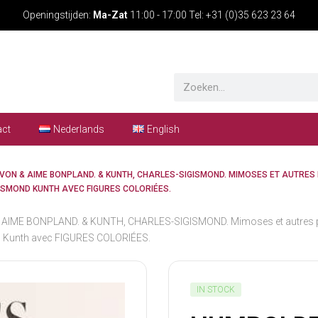
Openingstijden:
Ma-Zat
11:00 - 17:00 Tel: +31 (0)35 623 23 64
act
Nederlands
English
VON & AIME BONPLAND. & KUNTH, CHARLES-SIGISMOND. MIMOSES ET AUTRES
GISMOND KUNTH AVEC FIGURES COLORIÉES.
ME BONPLAND. & KUNTH, CHARLES-SIGISMOND. Mimoses et autres plant
ond Kunth avec FIGURES COLORIÉES.
IN STOCK