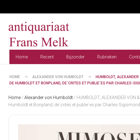
Home
Recent
Bijzonder
Rubrieken
Cont
HOME
ALEXANDER VON HUMBOLDT
HUMBOLDT, ALEXANDER 
DE HUMBOLDT ET BONPLAND, DE´CRITES ET PUBLIE´ES PAR CHARLES-SI
Home
/
Alexander von Humboldt
/ HUMBOLDT, ALEXANDER VON & AI
Humboldt et Bonpland, de´crites et publie´es par Charles-Sigism