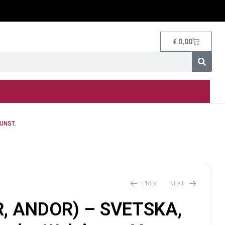
€
0,00
UNST.
PREV
NEXT
, ANDOR) – SVETSKA,
€
30,00