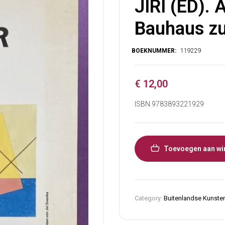
JIRI (ED).
Bauhaus zu
€
12,00
ISBN 9783893221929
Toevoegen aan wi
Category:
Buitenlandse Kunste