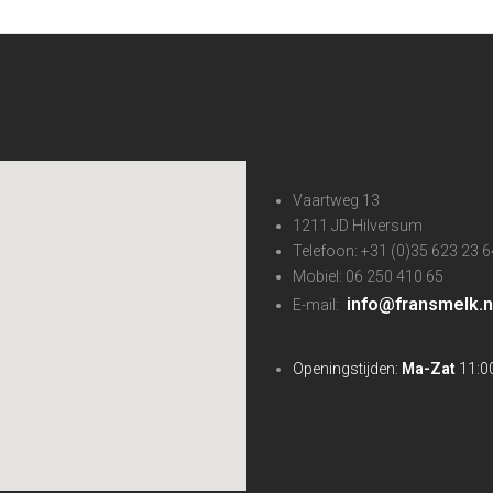
Vaartweg 13
1211 JD Hilversum
Telefoon: +31 (0)35 623 23 6
Mobiel: 06 250 410 65
info@fransmelk.n
E-mail:
Openingstijden:
Ma-Zat
11:00