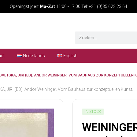
Openingstijden:
Ma-Zat
11:00 - 17:00 Tel: +31 (0)35 623 23 64
act
Nederlands
English
 SVETSKA, JIRI (ED). ANDOR WEININGER. VOM BAUHAUS ZUR KONZEPTUELLEN K
 JIRI (ED). Andor Weininger. Vom Bauhaus zur konzeptuellen Kunst.
IN STOCK
WEININGER