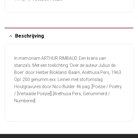
Beschrijving
In memoriam ARTHUR RIMBAUD. Een krans van
stanza’s. Met een toelichting ‘Over de auteur Julius de
Boer’ door Herber Blokland. Baarn, Arethusa Pers, 1963.
Opl. 200 genumm.exx. Linnen met stofomslag.
Houtgravures door Nico Bulder. 46 pag. [Poëzie / Poetry
/ [Vertaalde Poëzie]] [Arethusa Pers, Genummerd /
Numbered]