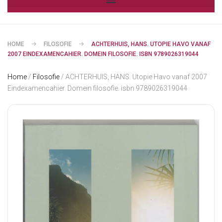
HOME
FILOSOFIE
ACHTERHUIS, HANS. UTOPIE HAVO VANAF
2007 EINDEXAMENCAHIER. DOMEIN FILOSOFIE. ISBN 9789026319044
Home
/
Filosofie
/ ACHTERHUIS, HANS. Utopie Havo vanaf 2007
Eindexamencahier. Domein filosofie. isbn 9789026319044