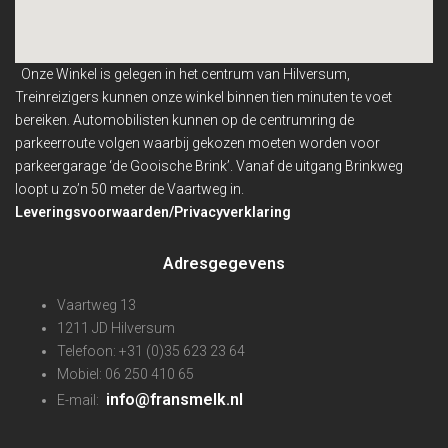
Onze Winkel is gelegen in het centrum van Hilversum,
Treinreizigers kunnen onze winkel binnen
tien minuten te voet
bereiken. Automobilisten kunnen op de centrumring de
parkeerroute volgen waarbij gekozen moeten worden voor
parkeergarage ‘de Gooische Brink’. Vanaf de uitgang Brinkweg
loopt u zo’n 50 meter de Vaartweg in.
Leveringsvoorwaarden/Privacyverklaring
Adresgegevens
Vaartweg 13
1211 JD Hilversum
Telefoon: +31 (0)35 623 23 64
Mobiel: 06 250 410 65
info@fransmelk.nl
E-mail: