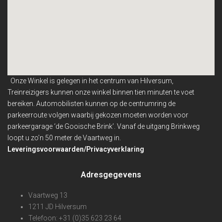
Onze Winkel is gelegen in het centrum van Hilversum,
Treinreizigers kunnen onze winkel binnen
tien minuten te voet
bereiken. Automobilisten kunnen op de centrumring de
parkeerroute volgen waarbij gekozen moeten worden voor
parkeergarage ‘de Gooische Brink’. Vanaf de uitgang Brinkweg
loopt u zo’n 50 meter de Vaartweg in.
Leveringsvoorwaarden/Privacyverklaring
Adresgegevens
Vaartweg 13
1211 JD Hilversum
Telefoon: +31 (0)35 623 23 64