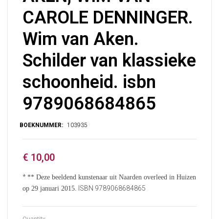
CAROLE DENNINGER.
Wim van Aken.
Schilder van klassieke
schoonheid. isbn
9789068684865
€
10,00
*
** Deze beeldend kunstenaar uit Naarden overleed in Huizen
ISBN 9789068684865
op 29 januari 2015.